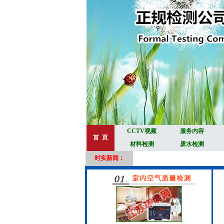
CCTV视频
服务内容
首 页
材料检测
废水检测
时实新闻：