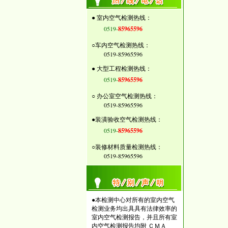
● 室内空气检测热线：
0519-
85965596
○车内空气检测热线：
0519-85965596
● 大型工程检测热线：
0519-
85965596
○ 办公室空气检测热线：
0519-85965596
●装潢验收空气检测热线：
0519-
85965596
○装修材料质量检测热线：
0519-85965596
●本检测中心对所有的室内空气
检测业务均出具具有法律效率的
室内空气检测报告，并且所有室
内空气检测报告均附 ＣＭＡ