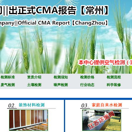
检测标准
资质介绍
检测须知
检测价格
检测流程
废气检测
土壤检测
噪声检测
行业动态
科学装修