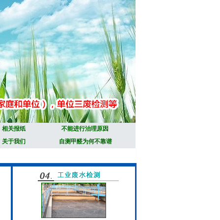
相关报纸
不能进行治理原因
关于我们
自测甲醛为何不靠谱