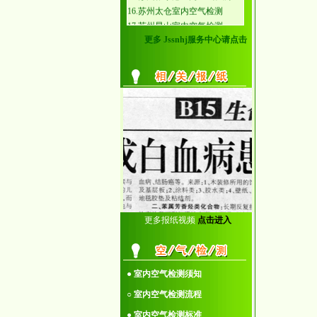
18.苏州吴江室内空气检测
19.无锡江阴室内空气检测
20.无锡宜兴室内空气检测
更多 Jssnhj服务中心请点击
21.常州金坛室内空气检测
22.常州溧阳室内空气检测
23.南京溧水室内空气检测
24.南京高淳室内空气检测
25.泰州泰兴室内空气检测
26.泰州姜堰室内空气检测
27.泰州靖江室内空气检测
28.泰州兴化室内空气检测
29.启东室内空气检测中心
30.海门室内空气检测中心
31.通州室内空气检测中心
32.如皋室内空气检测中心
更多报纸视频
点击进入
33.如东室内空气检测中心
34.海安室内空气检测中心
● 室内空气检测须知
○ 室内空气检测流程
● 室内空气检测标准