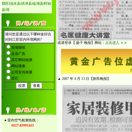
阴区‖涟水县‖洪泽县‖金湖县‖盱眙
县‖等
或请登录【 扬子 晚报】网站：
点击进入
＞＞
▲ 2007 年 4 月 13 日【新民晚报】
?
● 室内空气检测热线：
0517-83991415