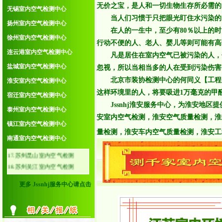
4.无锡室内空气检测中心
无价之宝，是人和一切生物生存所必需的
无锡室内空气检测中心
5.扬州室内空气检测中心
当人们习惯于只把眼光盯住水污染的时
6.徐州室内空气检测中心
扬州室内空气检测中心
在人的一生中，至少有80％以上的时
7.连云港室内空气检测中心
徐州室内空气检测中心
行动不便的人、老人、婴儿等则可能有高
8.盐城室内空气检测中心
连云港室内空气检测中心
9.淮安室内空气检测中心
凡是居住在室内空气已被污染的人，他
10.宿迁室内空气检测中心
盐城室内空气检测中心
忽视，所以当相当多的人在受到污染伤害
11.泰州室内空气检测中心
北京市装协检测中心的何同义【工程师】
淮安室内空气检测中心
12.镇江室内空气检测中心
这样环境里的人，将要吸进1万毫克的甲
13.南通室内空气检测中心
宿迁室内空气检测中心
Jssnhj淮安服务中心，为淮安地区
14.苏州常熟室内空气检测
泰州室内空气检测中心
15.苏州张家港室内空气检测
安室内空气检测，淮安空气质量检测，淮
镇江室内空气检测中心
16.苏州太仓室内空气检测
量检测，淮安车内空气质量检测，淮安工
17.苏州昆山室内空气检测
南通室内空气检测中心
18.苏州吴江室内空气检测
19.无锡江阴室内空气检测
20.无锡宜兴室内空气检测
21.常州金坛室内空气检测
更多 Jssnhj服务中心请点击
22.常州溧阳室内空气检测
23.南京溧水室内空气检测
24.南京高淳室内空气检测
25.泰州泰兴室内空气检测