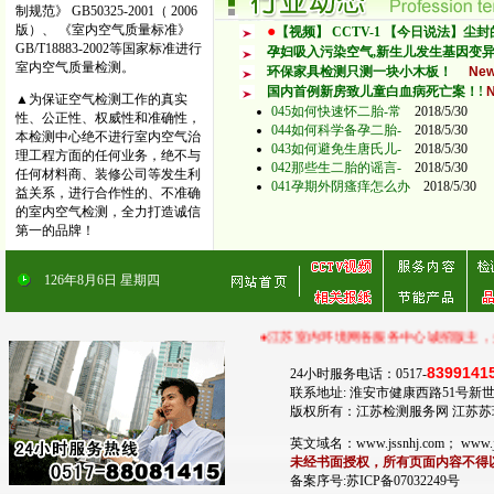
制规范》 GB50325-2001（ 2006
版）、 《室内空气质量标准》
●
【视频】 CCTV-1 【今日说法】尘
GB/T18883-2002等国家标准进行
孕妇吸入污染空气,新生儿发生基因变异增
室内空气质量检测。
环保家具检测只测一块小木板！
Ne
国内首例新房致儿童白血病死亡案！!
▲为保证空气检测工作的真实
045如何快速怀二胎-常
2018/5/30
性、公正性、权威性和准确性，
044如何科学备孕二胎-
2018/5/30
本检测中心绝不进行室内空气治
043如何避免生唐氏儿-
2018/5/30
理工程方面的任何业务，绝不与
042那些生二胎的谣言-
2018/5/30
任何材料商、装修公司等发生利
041孕期外阴瘙痒怎么办
2018/5/30
益关系，进行合作性的、不准确
的室内空气检测，全力打造诚信
第一的品牌！
126
年
8
月
6
日
星期四
●江苏室内环境网各服务中心诚招版主，并提供广告服务！江苏室内
8399141
24小时服务电话：0517-
联系地址: 淮安市健康西路51号新世
版权所有：江苏检测服务网 江苏
英文域名：www.jssnhj.com； ww
未经书面授权，所有页面内容不得
备案序号:苏ICP备07032249号