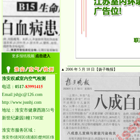
26.泰州姜堰室内空气检测
27.泰州靖江室内空气检测
28.泰州兴化室内空气检测
29.启东室内空气检测中心
30.海门室内空气检测中心
31.通州室内空气检测中心
32.如皋室内空气检测中心
33.如东室内空气检测中心
更多报纸视频
点击进入
34.海安室内空气检测中心
▲ 2006 年 5 月 18 日【扬子晚报】
淮安权威室内空气检测
83991415
电话：
0517-
Email:jshjjc@126.com
http://www.jssnhj.com
地址：淮安市健康西路51号
新世纪豪园1幢1708室
淮安市服务区域：
淮安市‖清河区‖清浦区‖楚州区‖淮